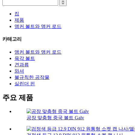
집
제품
앵커 볼트와 앵커 로드
카테고리
앵커 볼트와 앵커 로드
육각 볼트
견과류
와셔
불규칙한 공작물
실린더 핀
주요 제품
공장 맞춤형 중국 볼트 Galv