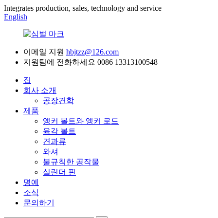
Integrates production, sales, technology and service
English
이메일 지원
hbjtzz@126.com
지원팀에 전화하세요
0086 13313100548
집
회사 소개
공장견학
제품
앵커 볼트와 앵커 로드
육각 볼트
견과류
와셔
불규칙한 공작물
실린더 핀
명예
소식
문의하기