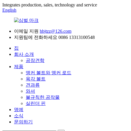
Integrates production, sales, technology and service
English
이메일 지원
hbjtzz@126.com
지원팀에 전화하세요
0086 13313100548
집
회사 소개
공장견학
제품
앵커 볼트와 앵커 로드
육각 볼트
견과류
와셔
불규칙한 공작물
실린더 핀
명예
소식
문의하기