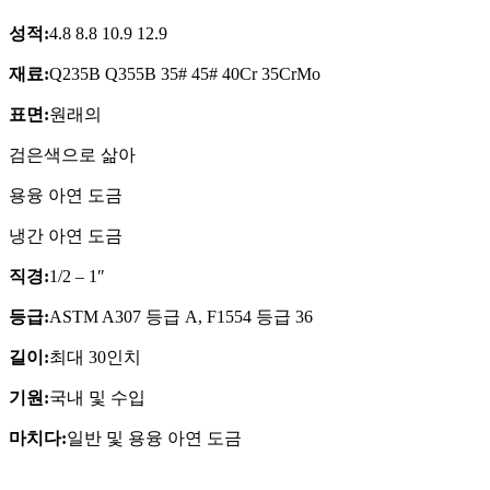
성적:
4.8 8.8 10.9 12.9
재료:
Q235B Q355B 35# 45# 40Cr 35CrMo
표면:
원래의
검은색으로 삶아
용융 아연 도금
냉간 아연 도금
직경:
1/2 – 1″
등급:
ASTM A307 등급 A, F1554 등급 36
길이:
최대 30인치
기원:
국내 및 수입
마치다:
일반 및 용융 아연 도금