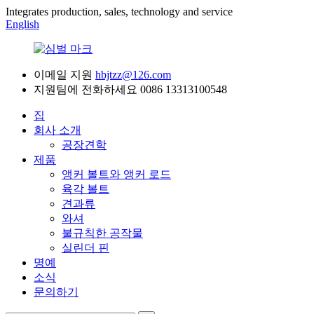
Integrates production, sales, technology and service
English
이메일 지원
hbjtzz@126.com
지원팀에 전화하세요
0086 13313100548
집
회사 소개
공장견학
제품
앵커 볼트와 앵커 로드
육각 볼트
견과류
와셔
불규칙한 공작물
실린더 핀
명예
소식
문의하기