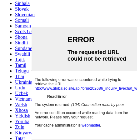
Sinhala
Slovak
Slovenian
Somali
Samoan
Scots Gaelic
Shona
Sindhi
Sundanese
Swahili
Tajik
Tamil
Telugu
Thai
Ukrainian
Urdu
Uzbek
Vietnamese
Welsh
Xhosa
Yiddish
Yoruba
Zulu
Kinyarwanda
Tatar