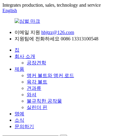
Integrates production, sales, technology and service
English
이메일 지원
hbjtzz@126.com
지원팀에 전화하세요
0086 13313100548
집
회사 소개
공장견학
제품
앵커 볼트와 앵커 로드
육각 볼트
견과류
와셔
불규칙한 공작물
실린더 핀
명예
소식
문의하기