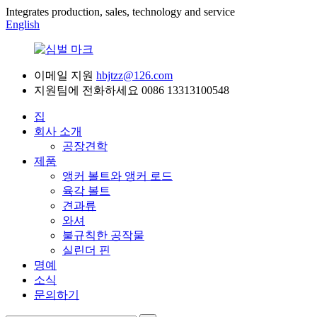
Integrates production, sales, technology and service
English
이메일 지원
hbjtzz@126.com
지원팀에 전화하세요
0086 13313100548
집
회사 소개
공장견학
제품
앵커 볼트와 앵커 로드
육각 볼트
견과류
와셔
불규칙한 공작물
실린더 핀
명예
소식
문의하기